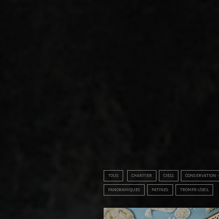
TOUS
CHANTIER
CIELS
CONSERVATION -
PANORAMIQUES
PATINES
TROMPE-L'OEIL